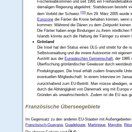
Fischereiabkommen und seit 1991 ein Freihandelsabkom
damaligen Regierung abgelehnt. Stattdessen besteht vi
[70]
dem Vorbild der Schweiz.
Am 29. März 2005 wurde in 
Eurozone
die Färöer die Krone behalten können, wenn 
kommen: Während die Dänen zu dem Zeitpunkt keinen Bei
Die Färöer haben enge Bindungen zu ihrem nördlichen
Islands könnte auch die Haltung der Färinger zu einem B
Grönland
Die Insel hat den Status eines ÜLG und strebt für die
Selbstverwaltung und die innere Autonomie mit eigene
Austritt aus der
Europäischen Gemeinschaft
, der 1985 
Überfischung grönländischer Gewässer durch westdeutsc
Produktgruppen. Die Insel erhält zudem finanzielle Unt
eventuellen Mitgliedschaft. In einem Interview im Jan
zurückhaltend zum EU-Beitritt. Man müsse abwägen, wel
durch die Abhängigkeit von Dänemark eng mit Europa ver
Gründen als unwahrscheinlich. Zudem ist die EU aus geo
Französische Überseegebiete
Im Gegensatz zu den anderen EU-Staaten mit Außengebieten s
Französisch-Guayana
,
Guadeloupe
,
Martinique
,
Mayotte
,
Réun