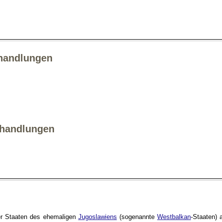
rhandlungen
rhandlungen
er Staaten des ehemaligen
Jugoslawiens
(sogenannte
Westbalkan
-Staaten) 