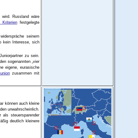
en wird. Russland wäre
Kriterien
festgelegte
 widerspräche seinem
 kein Interesse, sich
Juniorpartner zu sein.
 den sogenannten „vier
ne eigene, eurasische
sunion
zusammen mit
war können auch kleine
nden unwahrscheinlich.
 als steuersparender
äßig deutlich kleinere