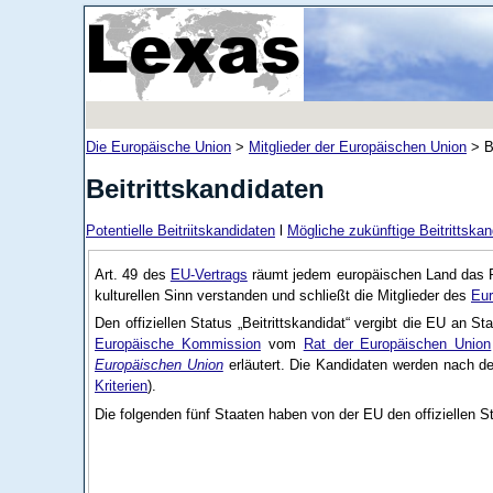
Die Europäische Union
>
Mitglieder der Europäischen Union
>
B
Beitrittskandidaten
Potentielle Beitriitskandidaten
l
Mögliche zukünftige Beitrittska
Art. 49
des
EU-Vertrags
räumt jedem europäischen Land das Rec
kulturellen Sinn verstanden und schließt die Mitglieder des
Eur
Den offiziellen Status „Beitrittskandidat“ vergibt die EU an 
Europäische Kommission
vom
Rat der Europäischen Union
Europäischen Union
erläutert. Die Kandidaten werden nach de
Kriterien
).
Die folgenden fünf Staaten haben von der EU den offiziellen S