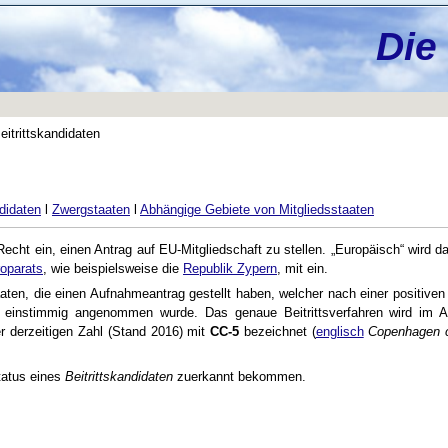
Die
eitrittskandidaten
ndidaten
l
Zwergstaaten
l
Abhängige Gebiete von Mitgliedsstaaten
ht ein, einen Antrag auf EU-Mitgliedschaft zu stellen. „Europäisch“ wird dab
oparats
, wie beispielsweise die
Republik Zypern
, mit ein.
Staaten, die einen Aufnahmeantrag gestellt haben, welcher nach einer positive
einstimmig angenommen wurde. Das genaue Beitrittsverfahren wird im A
r derzeitigen Zahl (Stand 2016) mit
CC-5
bezeichnet (
englisch
Copenhagen cr
tatus eines
Beitrittskandidaten
zuerkannt bekommen.