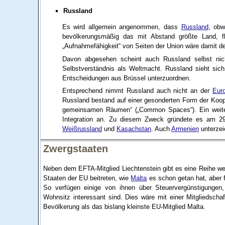
Russland
Es wird allgemein angenommen, dass
Russland
, obw
bevölkerungsmäßig das mit Abstand größte Land, 
„Aufnahmefähigkeit“ von Seiten der Union wäre damit deu
Davon abgesehen scheint auch Russland selbst nicht
Selbstverständnis als Weltmacht. Russland sieht si
Entscheidungen aus Brüssel unterzuordnen.
Entsprechend nimmt Russland auch nicht an der
Euro
Russland bestand auf einer gesonderten Form der Kooper
gemeinsamen Räumen“ („Common Spaces“). Ein weiterer
Integration an. Zu diesem Zweck gründete es am 
Weißrussland
und
Kasachstan
. Auch
Armenien
unterzei
Zwergstaaten
Neben dem EFTA-Mitglied Liechtenstein gibt es eine Reihe we
Staaten der EU beitreten, wie
Malta
es schon getan hat, aber f
So verfügen einige von ihnen über Steuervergünstigungen,
Wohnsitz interessant sind. Dies wäre mit einer Mitgliedscha
Bevölkerung als das bislang kleinste EU-Mitglied Malta.