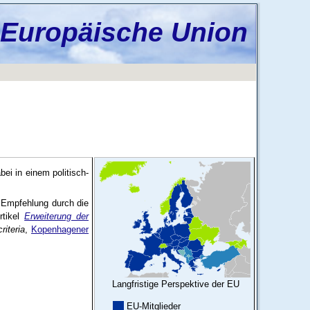
 Europäische Union
ei in einem politisch-
n Empfehlung durch die
rtikel
Erweiterung der
iteria
,
Kopenhagener
Langfristige Perspektive der EU
EU-Mitglieder