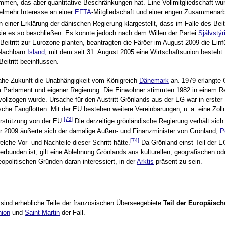
men, das aber quantitative Beschränkungen hat. Eine Vollmitgliedschaft wu
elmehr Interesse an einer
EFTA
-Mitgliedschaft und einer engen Zusammenarb
einer Erklärung der dänischen Regierung klargestellt, dass im Falle des Bei
sie es so beschließen. Es könnte jedoch nach dem Willen der Partei
Sjálvstýr
tritt zur Eurozone planten, beantragten die Färöer im August 2009 die Einf
 Nachbarn
Island
, mit dem seit 31. August 2005 eine Wirtschaftsunion besteht. 
eitritt beeinflussen.
 nahe Zukunft die Unabhängigkeit vom Königreich
Dänemark
an. 1979 erlangte 
m Parlament und eigener Regierung. Die Einwohner stimmten 1982 in einem R
vollzogen wurde. Ursache für den Austritt Grönlands aus der EG war in erster 
he Fangflotten. Mit der EU bestehen weitere Vereinbarungen, u. a. eine Zoll
[73]
erstützung von der EU.
Die derzeitige grönländische Regierung verhält sich 
uar 2009 äußerte sich der damalige Außen- und Finanzminister von Grönland,
P
[74]
che Vor- und Nachteile dieser Schritt hätte.
Da Grönland einst Teil der E
bunden ist, gilt eine Ablehnung Grönlands aus kulturellen, geografischen od
politischen Gründen daran interessiert, in der
Arktis
präsent zu sein.
ind erhebliche Teile der französischen Überseegebiete
Teil der Europäisc
ion
und
Saint-Martin
der Fall.