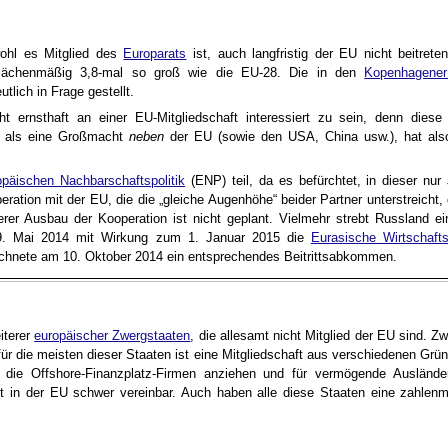
ohl es Mitglied des
Europarats
ist, auch langfristig der EU nicht beitret
flächenmäßig 3,8-mal so groß wie die EU-28. Die in den
Kopenhagener 
tlich in Frage gestellt.
 ernsthaft an einer EU-Mitgliedschaft interessiert zu sein, denn diese
ch als eine Großmacht
neben
der EU (sowie den USA, China usw.), hat also
päischen Nachbarschaftspolitik
(ENP) teil, da es befürchtet, in dieser nur 
ation mit der EU, die die „gleiche Augenhöhe“ beider Partner unterstreicht,
 Ausbau der Kooperation ist nicht geplant. Vielmehr strebt Russland ei
29. Mai 2014 mit Wirkung zum 1. Januar 2015 die
Eurasische Wirtschaft
chnete am 10. Oktober 2014 ein entsprechendes Beitrittsabkommen.
iterer
europäischer Zwergstaaten
, die allesamt nicht Mitglied der EU sind. Z
ür die meisten dieser Staaten ist eine Mitgliedschaft aus verschiedenen Grü
 die Offshore-Finanzplatz-Firmen anziehen und für vermögende Ausländer
ft in der EU schwer vereinbar. Auch haben alle diese Staaten eine zahlenm