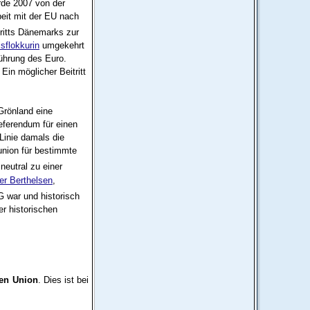
rde 2007 von der
eit mit der EU nach
tritts Dänemarks zur
isflokkurin
umgekehrt
ührung des Euro.
Ein möglicher Beitritt
Grönland eine
eferendum für einen
Linie damals die
union für bestimmte
neutral zu einer
er Berthelsen
,
G war und historisch
er historischen
hen Union
. Dies ist bei