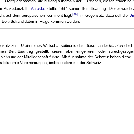
on EU-Mitgliedsstaaten, die bislang außerhalb der EU stehen, dieser jedoch bei
en Präzedenzfall:
Marokko
stellte 1987 seinen Beitrittsantrag. Dieser wurde
[36]
cht auf dem europäischen Kontinent liegt.
Im Gegensatz dazu soll die
Un
ls Beitrittskandidaten in Frage kommen würden.
nsatz zur EU ein reines Wirtschaftsbündnis dar. Diese Länder
könnten
der EU
en Beitrittsantrag gestellt, diesen aber eingefroren oder zurückgezog
 Ablehnung der Mitgliedschaft führte. Mit Ausnahme der Schweiz haben dies
 bilaterale Vereinbarungen, insbesondere mit der Schweiz.