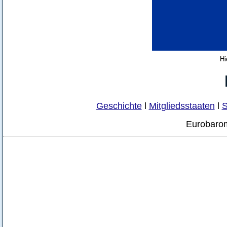
Hi
Geschichte
l
Mitgliedsstaaten
l
S
Eurobaro