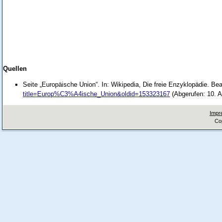
Quellen
Seite „Europäische Union“. In: Wikipedia, Die freie Enzyklopädie. Be
title=Europ%C3%A4ische_Union&oldid=153323167
(Abgerufen: 10. A
Impr
Co