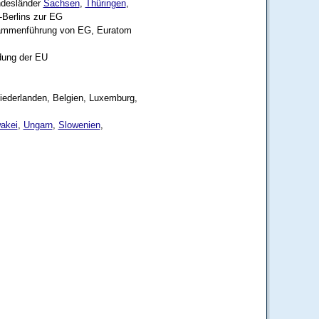
ndesländer
Sachsen
,
Thüringen
,
-Berlins zur EG
usammenführung von EG, Euratom
dung der EU
Niederlanden, Belgien, Luxemburg,
akei
,
Ungarn
,
Slowenien
,