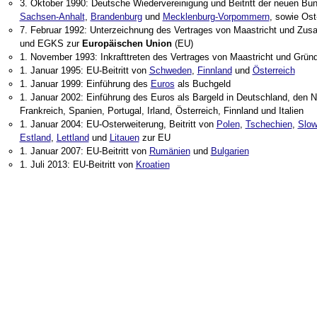
3. Oktober 1990: Deutsche Wiedervereinigung und Beitritt der neuen Bu
Sachsen-Anhalt
,
Brandenburg
und
Mecklenburg-Vorpommern
, sowie Ost
7. Februar 1992: Unterzeichnung des Vertrages von Maastricht und Z
und EGKS zur
Europäischen Union
(EU)
1. November 1993: Inkrafttreten des Vertrages von Maastricht und Grün
1. Januar 1995: EU-Beitritt von
Schweden
,
Finnland
und
Österreich
1. Januar 1999: Einführung des
Euros
als Buchgeld
1. Januar 2002: Einführung des Euros als Bargeld in Deutschland, den 
Frankreich, Spanien, Portugal, Irland, Österreich, Finnland und Italien
1. Januar 2004: EU-Osterweiterung, Beitritt von
Polen
,
Tschechien
,
Slow
Estland
,
Lettland
und
Litauen
zur EU
1. Januar 2007: EU-Beitritt von
Rumänien
und
Bulgarien
1. Juli 2013: EU-Beitritt von
Kroatien