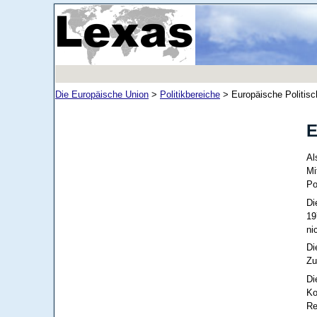
Die Europäische Union
>
Politikbereiche
>
Europäische Politis
E
A
Mi
Po
Di
19
ni
Di
Zu
D
Ko
Re