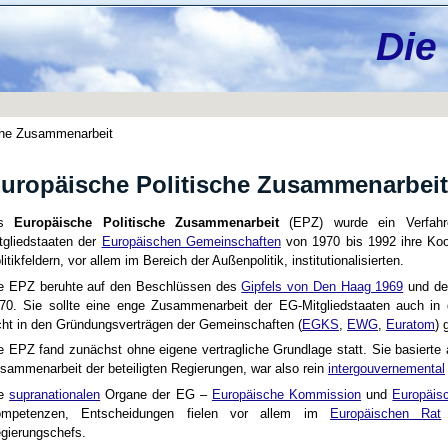
Die
che Zusammenarbeit
uropäische Politische Zusammenarbeit
ls
Europäische Politische Zusammenarbeit
(EPZ) wurde ein Verfahr
tgliedstaaten der
Europäischen Gemeinschaften
von 1970 bis 1992 ihre Koope
litikfeldern, vor allem im Bereich der Außenpolitik, institutionalisierten.
e EPZ beruhte auf den Beschlüssen des
Gipfels von Den Haag 1969
und d
70. Sie sollte eine enge Zusammenarbeit der EG-Mitgliedstaaten auch in d
cht in den Gründungsverträgen der Gemeinschaften (
EGKS
,
EWG
,
Euratom
) 
e EPZ fand zunächst ohne eigene vertragliche Grundlage statt. Sie basierte au
sammenarbeit der beteiligten Regierungen, war also rein
intergouvernemental
ie
supranationalen
Organe der EG –
Europäische Kommission
und
Europäis
mpetenzen, Entscheidungen fielen vor allem im
Europäischen Rat
gierungschefs.