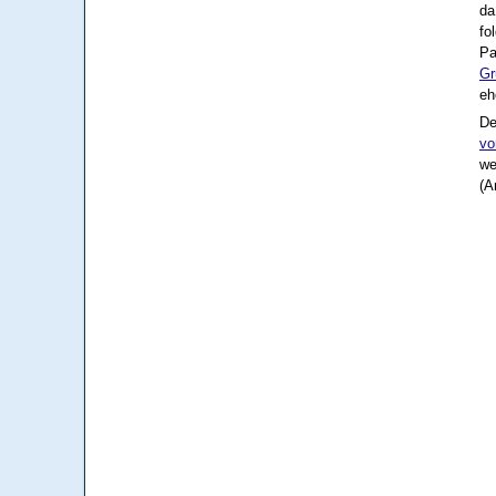
d
fo
Pa
Gr
eh
De
vo
we
(A