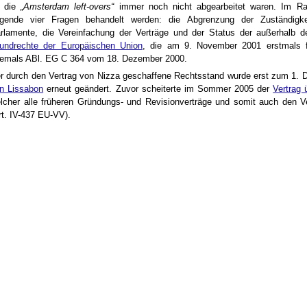
a die
„Amsterdam left-overs“
immer noch nicht abgearbeitet waren. Im Ra
lgende vier Fragen behandelt werden: die Abgrenzung der Zuständigkei
rlamente, die Vereinfachung der Verträge und der Status der außerhalb 
undrechte der Europäischen Union
, die am 9. November 2001 erstmals fe
emals ABl. EG C 364 vom 18. Dezember 2000.
r durch den Vertrag von Nizza geschaffene Rechtsstand wurde erst zum 1.
n Lissabon
erneut geändert. Zuvor scheiterte im Sommer 2005 der
Vertrag 
lcher alle früheren Gründungs- und Revisionverträge und somit auch den Ve
rt. IV-437 EU-VV).