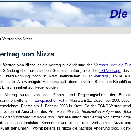
Die
r Vertrag von Nizza
ertrag von Nizza
er
Vertrag von Nizza
ist ein Vertrag zur Änderung des
Vertrags über die Eu
r Gründung der Europäischen Gemeinschaften, also des
EG-Vertrags
, des
r Unterzeichnung noch in Kraft befindlichen
EGKS-Vertrags
, sowie ein
chtsakte. Als wichtigste Änderung galt, dass in vielen Bereichen Beschlüs
t Einstimmigkeit zur Regel wurden.
r Vertrag wurde von den Staats- und Regierungschefs der Europäi
sammentreffens im
Europäischen Rat
in Nizza am 11. Dezember 2000 besch
terzeichnet. Er trat am 1. Februar 2003 in Kraft. Da der EGKS-Vertrag bere
r, waren mit Ausnahme des Protokolls
über die finanziellen Folgen des Ab
n Forschungsfond für Kohle und Stahl
alle durch den Vertrag von Nizza vor
rtrags gegenstandslos. Bemerkenswert ist die dem Vertrag von Nizza be
kunft der Union"
, womit bereits in Nizza die nächste Änderung (sog. Post-