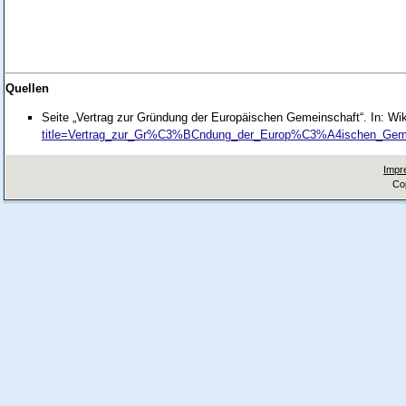
Quellen
Seite „Vertrag zur Gründung der Europäischen Gemeinschaft“. In: Wi
title=Vertrag_zur_Gr%C3%BCndung_der_Europ%C3%A4ischen_Geme
Impr
Co